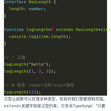
interface
HasLength
length
: 
number
function
logLength
<
T
extends
HasLength
>(
ite
console
.
log
(
item
.
length
logLength
(
"hello"
logLength
([
1
, 
2
, 
3
logLength
(
123
泛型让函数可以处理多种类型，但有时我们需要限制范围。
关键字就是泛型约束，它告诉TypeScript：“只要
extends