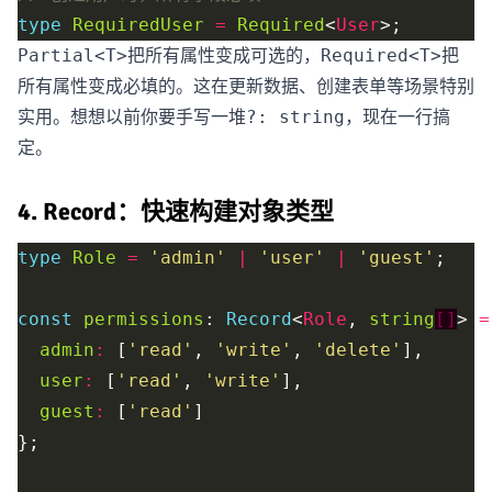
type
RequiredUser
=
Required
<
User
把所有属性变成可选的，
把
Partial<T>
Required<T>
所有属性变成必填的。这在更新数据、创建表单等场景特别
实用。想想以前你要手写一堆
，现在一行搞
?: string
定。
4. Record：快速构建对象类型
type
Role
=
'admin'
|
'user'
|
'guest'
const
permissions
: 
Record
<
Role
, 
string
[]
> 
=
admin
:
 [
'read'
, 
'write'
, 
'delete'
user
:
 [
'read'
, 
'write'
guest
:
 [
'read'