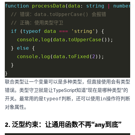
function
processData
(
data
: 
string
|
number
if
 (
typeof
data
===
'string'
console
.
log
(
data
.
toUpperCase
  } 
else
console
.
log
(
data
.
toFixed
(
2
联合类型让一个变量可以是多种类型，但直接使用会有类型
错误。类型守卫就是让TypeScript知道“现在是哪种类型”的
开关。最常用的是
判断，还可以使用
操作符判断
typeof
in
对象属性。
2. 泛型约束：让通用函数不再“any到底”