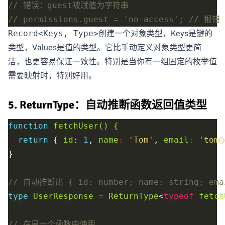
创建一个对象类型，Keys是键的
Record<Keys, Type>
类型，Values是值的类型。它比手动定义对象类型更简
洁，也更容易保证一致性。特别是当你有一组固定的枚举值
需要映射时，特别好用。
5. ReturnType：自动推断函数返回值类型
function
fetchUser() {
return
 { 
id
: 
1
, 
name
:
'Tom'
, 
email
:
'tom@
type
UserResponse
=
ReturnType
<
typeof
fetch