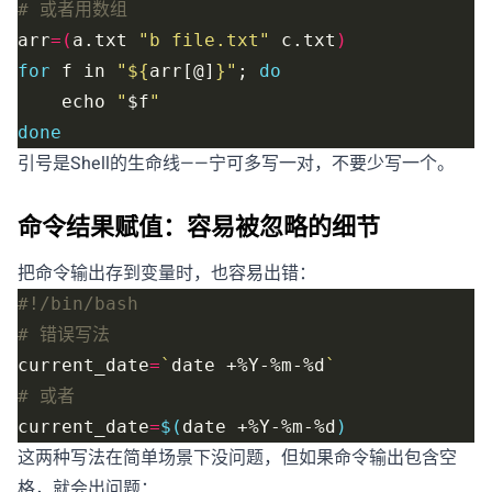
# 或者用数组
arr
=(
a.txt 
"b file.txt"
 c.txt
)
for
 f in 
"
${
arr[@]
}
"
; 
do
    echo 
"
$f
"
done
引号是Shell的生命线——宁可多写一对，不要少写一个。
命令结果赋值：容易被忽略的细节
把命令输出存到变量时，也容易出错：
# 错误写法
current_date
=
`
date +%Y-%m-%d
`
# 或者
current_date
=
$(
date +%Y-%m-%d
)
这两种写法在简单场景下没问题，但如果命令输出包含空
格，就会出问题：