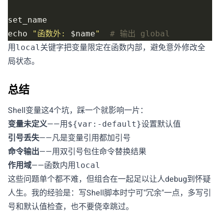
echo 
"函数外: 
$name
"
# 输出 global
用
关键字把变量限定在函数内部，避免意外修改全
local
局状态。
总结
Shell变量这4个坑，踩一个就影响一片：
变量未定义
——用
设置默认值
${var:-default}
引号丢失
——凡是变量引用都加引号
命令输出
——用双引号包住命令替换结果
作用域
——函数内用
local
这些问题单个都不难，但组合在一起足以让人debug到怀疑
人生。我的经验是：写Shell脚本时宁可"冗余"一点，多写引
号和默认值检查，也不要侥幸跳过。