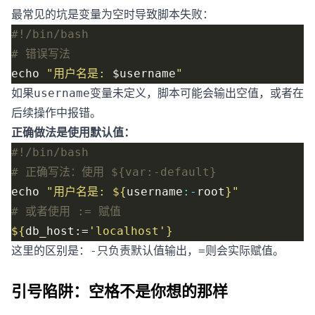
最常见的坑是变量为空时导致脚本失败：
# 错误写法
echo 
"用户名是: 
$username
"
如果
变量未定义，脚本可能会输出空值，或者在
username
后续操作中报错。
正确做法是使用默认值：
# 正确写法：使用 ${var:-default}
echo 
"用户名是: 
${
username
:-
root
}
"
# 或者使用 := 赋值
${
db_host:=
'localhost'
}
这里的区别是：
只负责默认值输出，
则会实际赋值。
-
=
引号陷阱：空格不是你想的那样