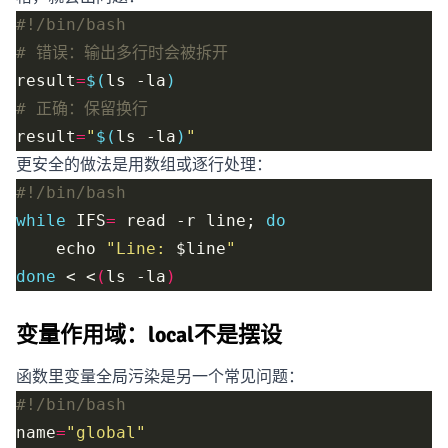
# 错误：输出多行时会被拆开
result
=
$(
ls -la
)
# 正确：保留换行
result
=
"
$(
ls -la
)
"
更安全的做法是用数组或逐行处理：
while
 IFS
=
 read -r line; 
do
    echo 
"Line: 
$line
"
done
 < <
(
ls -la
)
变量作用域：local不是摆设
函数里变量全局污染是另一个常见问题：
name
=
"global"