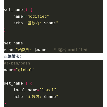
set_name
()
{
    name
=
"modified"
    echo 
"函数内: 
$name
"
}
echo 
"函数外: 
$name
"
# 输出 modified
正确做法：
name
=
"global"
set_name
()
{
    local name
=
"local"
    echo 
"函数内: 
$name
"
}